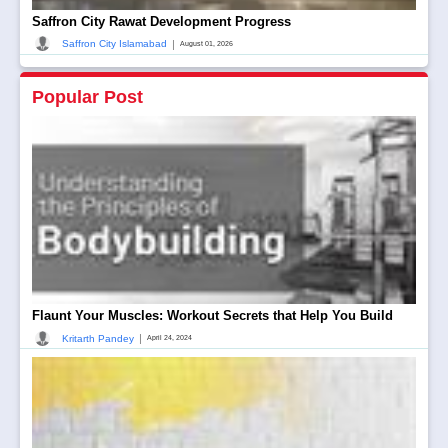
Saffron City Rawat Development Progress
|
Saffron City Islamabad
August 01, 2026
Popular Post
Flaunt Your Muscles: Workout Secrets that Help You Build
|
Kritarth Pandey
April 24, 2024