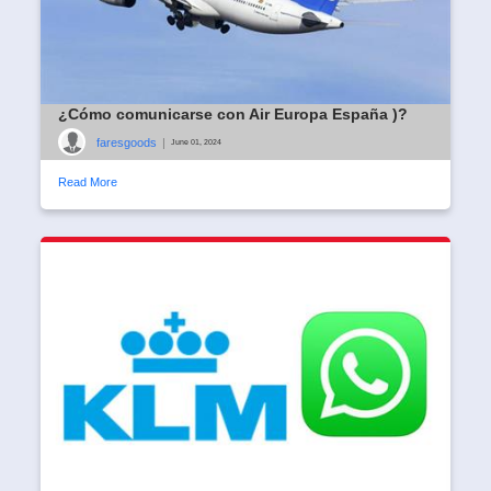
¿Cómo comunicarse con Air Europa España )?
faresgoods
|
June 01, 2024
Read More