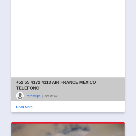
+52 55 4172 4113 AIR FRANCE MÉXICO
TELÉFONO
farestrips
|
June 19, 2024
Read More