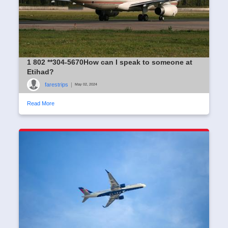
1 802 **304-5670How can I speak to someone at
Etihad?
farestrips
|
May 02, 2024
Read More