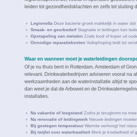
leiden tot gezondheidsklachten en zelfs tot sluiting 
Legionella
Deze bacterie groeit makkelijk in water dat 
Smaak- en geurbederf
Stagnatie in leidingen kan lei
Opstapeling van metalen
Zoals lood of koper uit oude
Onnodige reparatiekosten
Vuilophoping leidt tot ver
Waar en wanneer moet je waterleidingen doorsp
Of je nu thuis bent in Rotterdam, Amsterdam of Groni
relevant.​ Drinkwaterbedrijven adviseren vooral na 
werkzaamheden aan de waterinstallatie altijd te sp
dan weet je dat de Arbowet en de Drinkwaterregelin
installaties.​
Na vakantie of leegstand
Zodra je terugkomt na meer 
Na renovatie of leidingwerk
Nieuwe leidingen moeten 
Bij gestegen temperatuur
Warmte verhoogt het risico o
Bij twijfel over waterkwaliteit
Merk je troebelheid of 