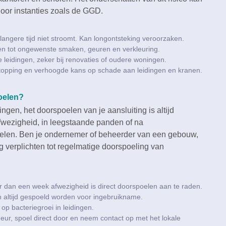
door instanties zoals de GGD.​
langere tijd niet stroomt.​ Kan longontsteking veroorzaken.​
den tot ongewenste smaken, geuren en verkleuring.​
 leidingen, zeker bij renovaties of oudere woningen.​
stopping en verhoogde kans op schade aan leidingen en kranen.​
oelen?
ngen, het doorspoelen van je aansluiting is altijd
afwezigheid, in leegstaande panden of na
oelen.​ Ben je ondernemer of beheerder van een gebouw,
g verplichten tot regelmatige doorspoeling van
dan een week afwezigheid is direct doorspoelen aan te raden.​
altijd gespoeld worden voor ingebruikname.​
p bacteriegroei in leidingen.​
geur, spoel direct door en neem contact op met het lokale