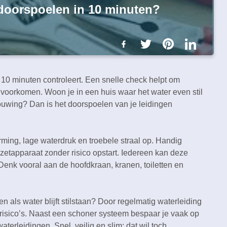
 doorspoelen in 10 minuten?
 10 minuten controleert.​ Een snelle check helpt om
voorkomen.​ Woon je in een huis waar het water even stil
bouwing? Dan is het doorspoelen van je leidingen
ming, lage waterdruk en troebele straal op.​ Handig
iezetapparaat zonder risico opstart.​ Iedereen kan deze
 Denk vooral aan de hoofdkraan, kranen, toiletten en
en als water blijft stilstaan? Door regelmatig waterleiding
isico’s.​ Naast een schoner systeem bespaar je vaak op
terleidingen.​ Snel, veilig en slim: dat wil toch