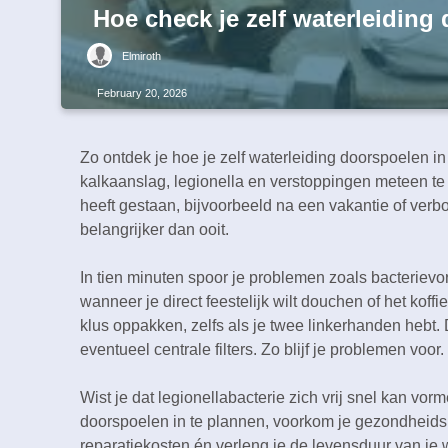
Hoe check je zelf waterleiding
Elmiroth
February 20, 2026
Zo ontdek je hoe je zelf waterleiding doorspoelen in
kalkaanslag, legionella en verstoppingen meteen te 
heeft gestaan, bijvoorbeeld na een vakantie of ver
belangrijker dan ooit.​
In tien minuten spoor je problemen zoals bacterievor
wanneer je direct feestelijk wilt douchen of het koff
klus oppakken, zelfs als je twee linkerhanden hebt.​
eventueel centrale filters.​ Zo blijf je problemen voor.​
Wist je dat legionellabacterie zich vrij snel kan vorm
doorspoelen in te plannen, voorkom je gezondheidsr
reparatiekosten én verleng je de levensduur van je wa