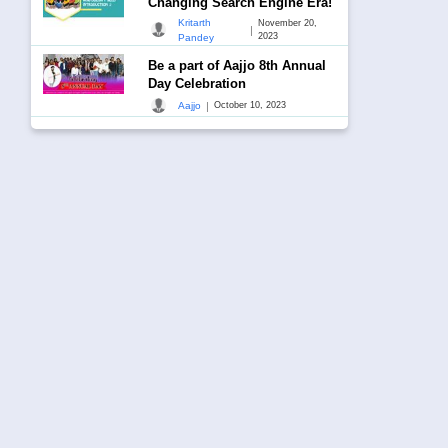
Changing Search Engine Era!
Kritarth
November 20,
|
2023
Pandey
Be a part of Aajjo 8th Annual
Day Celebration
|
Aajjo
October 10, 2023