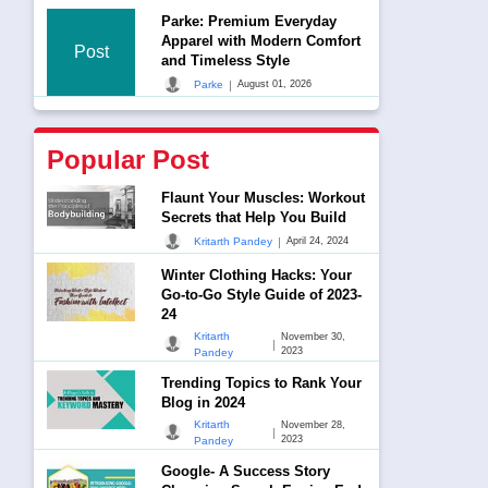
Parke: Premium Everyday
Apparel with Modern Comfort
Post
and Timeless Style
|
Parke
August 01, 2026
Popular Post
Flaunt Your Muscles: Workout
Secrets that Help You Build
|
Kritarth Pandey
April 24, 2024
Winter Clothing Hacks: Your
Go-to-Go Style Guide of 2023-
24
Kritarth
November 30,
|
2023
Pandey
Trending Topics to Rank Your
Blog in 2024
Kritarth
November 28,
|
2023
Pandey
Google- A Success Story