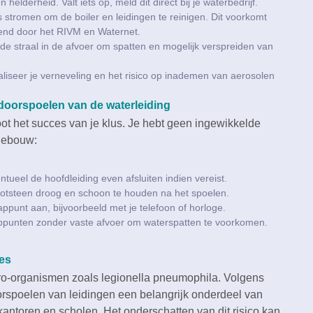
 helderheid.​ Valt iets op, meld dit direct bij je waterbedrijf.​
romen om de boiler en leidingen te reinigen.​ Dit voorkomt
kend door het RIVM en Waternet.​
de straal in de afvoer om spatten en mogelijk verspreiden van
iseer je verneveling en het risico op inademen van aerosolen
 doorspoelen van de waterleiding
ot het succes van je klus.​ Je hebt geen ingewikkelde
 gebouw:
tueel de hoofdleiding even afsluiten indien vereist.​
otsteen droog en schoon te houden na het spoelen.​
appunt aan, bijvoorbeeld met je telefoon of horloge.​
appunten zonder vaste afvoer om waterspatten te voorkomen.​
ces
icro-organismen zoals legionella pneumophila.​ Volgens
oorspoelen van leidingen een belangrijk onderdeel van
antoren en scholen.​ Het onderschatten van dit risico kan