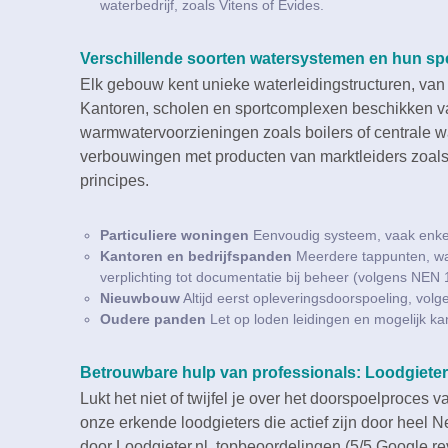
waterbedrijf, zoals Vitens of Evides.​
Verschillende soorten watersystemen en hun sp
Elk gebouw kent unieke waterleidingstructuren, van co
Kantoren, scholen en sportcomplexen beschikken 
warmwatervoorzieningen zoals boilers of centrale war
verbouwingen met producten van marktleiders zoals 
principes.​
Particuliere woningen
Eenvoudig systeem, vaak enkele
Kantoren en bedrijfspanden
Meerdere tappunten, war
verplichting tot documentatie bij beheer (volgens NEN 1
Nieuwbouw
Altijd eerst opleveringsdoorspoeling, volg
Oudere panden
Let op loden leidingen en mogelijk ka
Betrouwbare hulp van professionals: Loodgieter
Lukt het niet of twijfel je over het doorspoelproces 
onze erkende loodgieters die actief zijn door heel N
door Loodgieter.​nl, topbeoordelingen (5/5 Google r