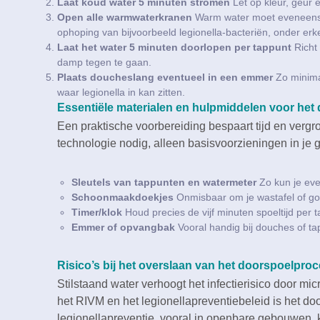
Laat koud water 5 minuten stromen
Let op kleur, geur en
Open alle warmwaterkranen
Warm water moet eveneens st
ophoping van bijvoorbeeld legionella-bacteriën, onder er
Laat het water 5 minuten doorlopen per tappunt
Richt 
damp tegen te gaan.​
Plaats doucheslang eventueel in een emmer
Zo minimal
waar legionella in kan zitten.​
Essentiële materialen en hulpmiddelen voor het
Een praktische voorbereiding bespaart tijd en vergro
technologie nodig, alleen basisvoorzieningen in je
Sleutels van tappunten en watermeter
Zo kun je even
Schoonmaakdoekjes
Onmisbaar om je wastafel of go
Timer/klok
Houd precies de vijf minuten spoeltijd per t
Emmer of opvangbak
Vooral handig bij douches of t
Risico’s bij het overslaan van het doorspoelpro
Stilstaand water verhoogt het infectierisico door m
het RIVM en het legionellapreventiebeleid is het d
legionellapreventie, vooral in openbare gebouwen, k