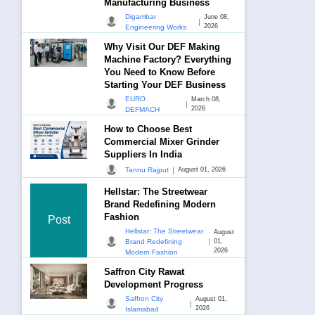
Manufacturing Business
Digambar
June 08,
|
2026
Engineering Works
Why Visit Our DEF Making
Machine Factory? Everything
You Need to Know Before
Starting Your DEF Business
EURO
March 08,
|
2026
DEFMACH
How to Choose Best
Commercial Mixer Grinder
Suppliers In India
|
Tannu Rajput
August 01, 2026
Hellstar: The Streetwear
Brand Redefining Modern
Fashion
Post
Hellstar: The Streetwear
August
|
Brand Redefining
01,
2026
Modern Fashion
Saffron City Rawat
Development Progress
Saffron City
August 01,
|
2026
Islamabad