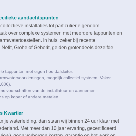
ecifieke aandachtspunten
llectieve installaties tot particulier eigendom.​
vaak over complexe systemen met meerdere tappunten en
mwatertoestellen.​ In huis, zeker bij recente
Nefit, Grohe of Geberit, gelden grotendeels dezelfde
 tappunten met eigen hoofdafsluiter.​
mwatervoorzieningen, mogelijk collectief systeem.​ Vaker
006).​
ens voorschriften van de installateur en aannemer.​
ns op koper of andere metalen.​
s Kwartier
van je waterleiding, dan staan wij binnen 24 uur klaar met
ederland.​ Met meer dan 10 jaar ervaring, gecertificeerd
eview), geen verborgen kosten, garantie op het werk en